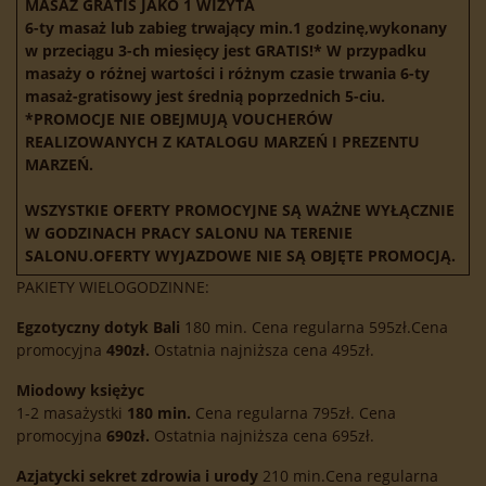
MASAŻ GRATIS JAKO 1 WIZYTA
6-ty masaż lub zabieg trwający min.1 godzinę,wykonany
w przeciągu 3-ch miesięcy jest GRATIS!* W przypadku
masaży o różnej wartości i różnym czasie trwania 6-ty
masaż-gratisowy jest średnią poprzednich 5-ciu.
*PROMOCJE NIE OBEJMUJĄ VOUCHERÓW
REALIZOWANYCH Z KATALOGU MARZEŃ I PREZENTU
MARZEŃ.
WSZYSTKIE OFERTY PROMOCYJNE SĄ WAŻNE WYŁĄCZNIE
W GODZINACH PRACY SALONU NA TERENIE
SALONU.OFERTY WYJAZDOWE NIE SĄ OBJĘTE PROMOCJĄ.
PAKIETY WIELOGODZINNE:
Egzotyczny dotyk Bali
180 min. Cena regularna 595zł.Cena
promocyjna
490zł.
Ostatnia najniższa cena 495zł.
Miodowy księżyc
1-2 masażystki
180 min.
Cena regularna 795zł. Cena
promocyjna
690zł.
Ostatnia najniższa cena 695zł.
Azjatycki sekret zdrowia i urody
210 min.Cena regularna