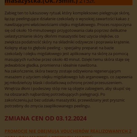
masażystka.(Ok.75min.)
215zł.
Zabieg ten to luksusowy rytuał, który kompleksowo pielęgnuje skórę,
łącząc peelingujące działanie czekolady o wysokiej zawartości kakao z
nawilżającymi właściwościami olejku migdałowego. Proces rozpoczyna
się od około 10-minutowego przygotowania ciała poprzez delikatne
uelastycznianie skóry dłońmi masażystki bez użycia olejków, co
zwiększa podatność skóry na składniki odżywcze i poprawia krążenie.
Kolejny etap to głęboki peeling – specjalny preparat na bazie
czekolady i olejku migdałowego jest aplikowany na skórę za pomocą
masujących ruchów przez około 40 minut. Dzięki temu skóra staje się
jedwabiście gładka, promienna i idealnie nawilżona.
Na zakończenie, skóra twarzy zostaje odżywiona regenerującym
masażem z użyciem olejku migdałowego lub arganowego, co zapewnia
jej młodzieńczy blask i dodatkową ochronę przed przesuszeniem.
Wnętrza dłoni i podeszwy stóp nie są objęte zabiegiem, aby skupić się
na obszarach najbardziej potrzebujących pielęgnacji. Po
zakończeniu,już bez udziału masażystki, przewidziany jest prysznic
potrzebny do zmycia zaaplikowanego peelingu.
ZMIANA CEN OD 03.12.2024
PROMOCJE NIE OBEJMUJĄ VOUCHERÓW REALIZOWANYCH Z