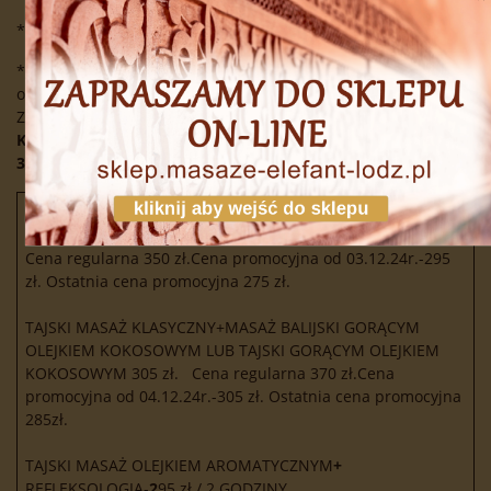
** Oferta nie dotyczy zakupu voucherów.
**W przypadku promocji dla dwojga rabat 15% jest naliczany
od 50% wartości usługi(przy urodzinach 1 osoby)
Zestawy:
masaż balijski ,tajski 60 min. x 5 szt. =687,50 i
Kobido 5x=834zł nie są objęte promocją 6ty masaż w ciągu
3ch miesięcy gratis.
kliknij aby wejść do sklepu
PAKIETY 2-GODZINNE:
MASAŻ TAJSKI KLASYCZNY+MASAŻ
BALIJSKI-
2
95 zł/2 GODZINY
Cena regularna 350 zł.Cena promocyjna od 03.12.24r.-295
zł. Ostatnia cena promocyjna 275 zł.
TAJSKI MASAŻ KLASYCZNY+MASAŻ BALIJSKI GORĄCYM
OLEJKIEM KOKOSOWYM LUB TAJSKI GORĄCYM OLEJKIEM
KOKOSOWYM 305 zł. Cena regularna 370 zł.Cena
promocyjna od 04.12.24r.-305 zł. Ostatnia cena promocyjna
285zł.
TAJSKI MASAŻ OLEJKIEM AROMATYCZNYM
+
REFLEKSOLOGIA-
2
95 zł./ 2 GODZINY