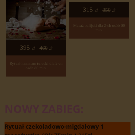
315
zł
zł
350
Masaż balijski dla 2-ch osób 60
min.
395
zł
zł
460
Rytuał hammam turecki dla 2-ch
osób 80 min.
NOWY ZABIEG:
Rytuał czekoladowo-migdałowy 1