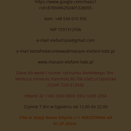
https://www.google.com/maps?
cid=8789496292401328055
kom.
+48 534 010 555
NIP 7291312936
e-mail
elefantspa@gmail.com
e-mail
kartaPodarunkowa@masaze-elefant-lodz.pl
www.masaze-elefant-lodz.pl
Dane do wpłat i numer rachunku bankowego: Bio-
Medicus Ireneusz Kamiński,90-706 Łódź,ul.Gdańska
23,NIP 7291312936
mBank 32 1140 2004 0000 3302 6699 2334
Czynne 7 dni w tygodniu od 12.00 do 22.00
Filia w Stacji Nowa
Gdynia
jest
NIECZYNNA
od
01.07.2024r.