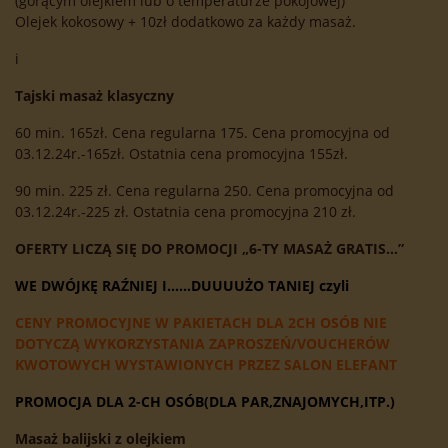
(gorącym olejkiem lub o temperaturze pokojowej)
Olejek kokosowy + 10zł dodatkowo za każdy masaż.
i
Tajski masaż klasyczny
60 min. 165zł. Cena regularna 175. Cena promocyjna od
03.12.24r.-165zł. Ostatnia cena promocyjna 155zł.
90 min. 225 zł. Cena regularna 250. Cena promocyjna od
03.12.24r.-225 zł. Ostatnia cena promocyjna 210 zł.
OFERTY LICZĄ SIĘ DO PROMOCJI „6-TY MASAŻ GRATIS…”
WE DWÓJKĘ RAŹNIEJ I……DUUUUŻO TANIEJ czyli
CENY PROMOCYJNE W PAKIETACH DLA 2CH OSÓB NIE
DOTYCZĄ WYKORZYSTANIA ZAPROSZEŃ/VOUCHERÓW
KWOTOWYCH WYSTAWIONYCH PRZEZ SALON ELEFANT
PROMOCJA DLA 2-CH OSÓB(DLA PAR,ZNAJOMYCH,ITP.)
Masaż balijski z olejkiem