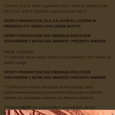
120 min. 570 zł. Cena regularna 590 zł. Cena promocyjna od
03.12.24r.-570 zł. Ostatnia najniższa cena 560 zł.
OFERTY PROMOCYJNE DLA 2ch OSÓB SĄ LICZONE W
PROMOCJI 6TY GRATIS JAKO JEDNA WIZYTA
OFERTY PROMOCYJNE NIE OBEJMUJĄ ROZLICZEŃ
VOUCHERÓW Z KATALOGU MARZEŃ I PREZENTU MARZEŃ
TWOJE URODZINY
** Odwiedź nas w swoje urodziny a dostaniesz 15% rabatu na
każdą usługę.
OFERTY PROMOCYJNE NIE OBEJMUJĄ ROZLICZEŃ
VOUCHERÓW Z KATALOGU MARZEŃ
I PREZENTU MARZEŃ
**Z oferty nie można skorzystać wykorzystując karty
podarunkowe/vouchery prezentowe wykupione w salonie
Elefant ani w Katalogu Marzeń ani Prezentu Marzeń.
**Oferta
ŁĄCZY
się z pozostałymi promocjami oprócz
wykorzystanie kart podarunkowych/voucherów.